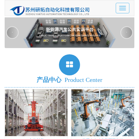
Toggle
navigatio
‹
›
产品中心
Product Center